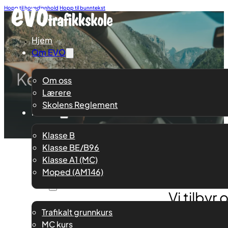
Hopp til hovedinnhold
Hopp til bunntekst
Hjem
Om EVO
Konkuransedyktige priser
Om oss
Lærere
Skolens Reglement
Klasser
Klasse B
Klasse BE/B96
Klasse A1 (MC)
Moped (AM146)
Kurs
Vi tilby
Trafikalt grunnkurs
MC kurs
Prisene er i Norske kroner