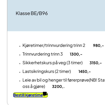
Klasse BE/B96
Kjøretimer/trinnvurdering trinn 2
980,-
Trinnvurdering trinn 3
1300,-
Sikkerhetskurs på veg (3 timer)
3150,-
Lastsikringskurs (2 timer)
1450,-
Leie av bil og henger til førerprøve(NB! St
oss å gjøre)
3200,.
Bestill kjøretime