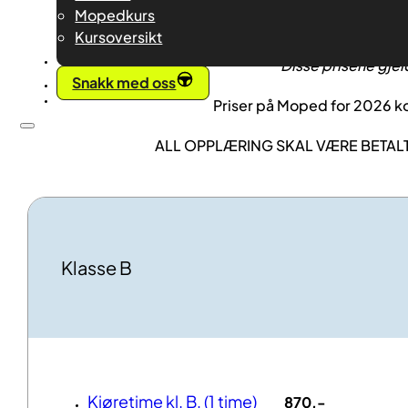
Mopedkurs
EVO trafikkskole forbeholder seg retten
Kursoversikt
Priser
Disse prisene gjel
Snakk med oss
Priser på Moped for 2026 k
ALL OPPLÆRING SKAL VÆRE BETA
Klasse B
Kjøretime kl. B, (1 time)
870,-