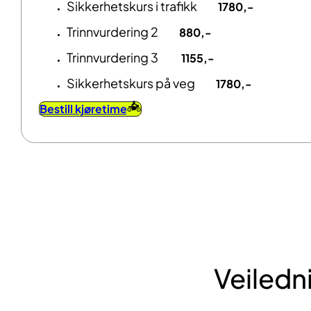
Sikkerhetskurs i trafikk
1780,-
Trinnvurdering 2
880,-
Trinnvurdering 3
1155,-
Sikkerhetskurs på veg
1780,-
Bestill kjøretime
Veiledni