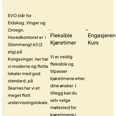
EVO står for
Eidskog, Vinger og
Omegn.
Fleksible
Engasjere
Hovedkontoret er i
Kjøretimer
Kurs
Glommengt 63 (2
etg) på
Vi er veldig
Kongsvinger, her har
fleksible og
vi moderne og flotte
tilpasser
lokaler med god
kjøretimene etter
standard, på
dine ønsker. I
Skarnes har vi et
tillegg kan du
meget flott
selv velge
undervisningslokale.
møtested for
kjøretimene i