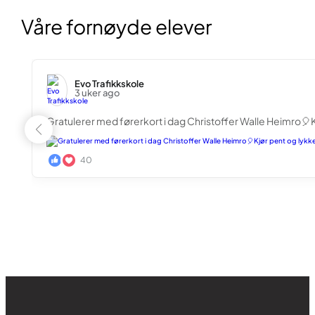
Våre fornøyde elever
takk for
Les mer