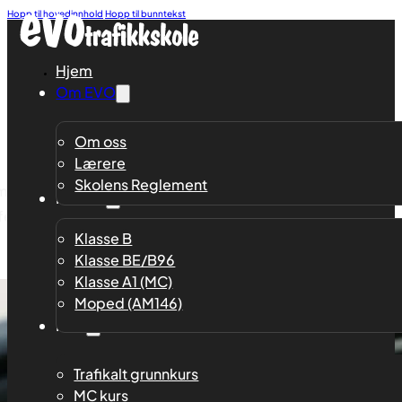
Hopp til hovedinnhold
Hopp til bunntekst
Hjem
Om EVO
Om oss
gg og ansvarsbevisst trafika
Lærere
Skolens Reglement
er motorsykkel? Hos oss møter du hyggelige og erfarne lære
Klasser
ffe deg.
Klasse B
Klasse BE/B96
Klasse A1 (MC)
Moped (AM146)
Kurs
Trafikalt grunnkurs
MC kurs