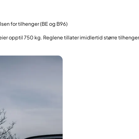
elsen for tilhenger (BE og B96)
er opptil 750 kg. Reglene tillater imidlertid større tilhenge