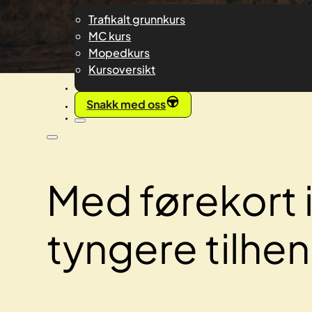
Trafikalt grunnkurs
MC kurs
Mopedkurs
Kursoversikt
Priser
Snakk med oss
Med førekort i
tyngere tilhe