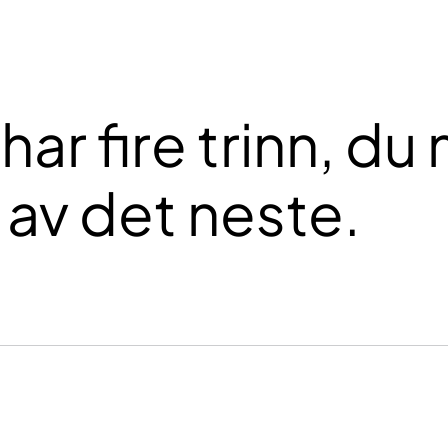
 fire trinn, du m
e av det neste.