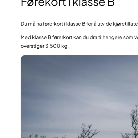
Førekort i klasse B
Du må ha førerkort i klasse B for å utvide kjøretillat
Med klasse B førerkort kan du dra tilhengere som vei
overstiger 3.500 kg.