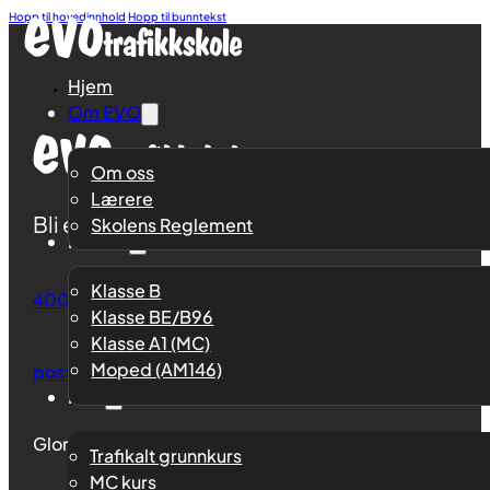
Hopp til hovedinnhold
Hopp til bunntekst
Hjem
Om EVO
Om oss
Lærere
Bli en dyktig, trygg og ansvarsbevisst trafikan
Skolens Reglement
Klasser
Klasse B
4000 5784
Klasse BE/B96
Klasse A1 (MC)
Moped (AM146)
post@evotrafikkskole.no
Kurs
Glommengata 63, 2211 Kongsvinger
Trafikalt grunnkurs
MC kurs