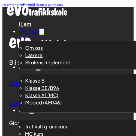
Hopp til hovedinnhold
Hopp til bunntekst
Hjem
Om EVO
Om oss
Lærere
Bli en dyktig, trygg og ansvarsbevisst trafikan
Skolens Reglement
Klasser
Klasse B
4000 5784
Klasse BE/B96
Klasse A1 (MC)
Moped (AM146)
post@evotrafikkskole.no
Kurs
Glommengata 63, 2211 Kongsvinger
Trafikalt grunnkurs
MC kurs